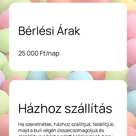
Bérlési Árak
25 000 Ft/nap
Házhoz szállítás
Ha szeretnétek, házhoz szállítjuk, felállítjuk,
majd a buli végén összecsomagoljuk és