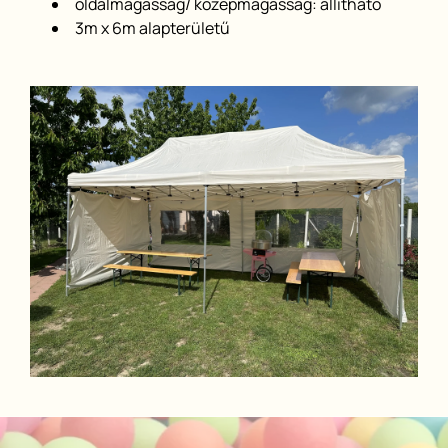
oldalmagasság/ középmagasság: állítható
3m x 6m alapterületű
Image