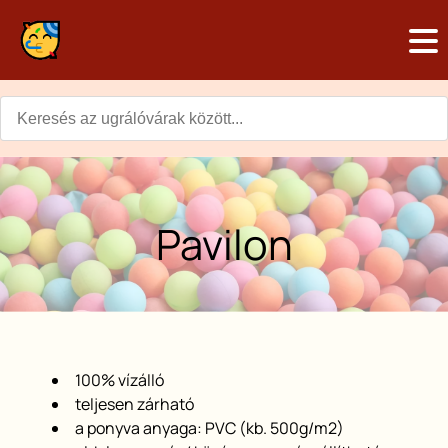
Skip
to
Main
main
content
navigation
Pavilon
100% vízálló
teljesen zárható
a ponyva anyaga: PVC (kb. 500g/m2)