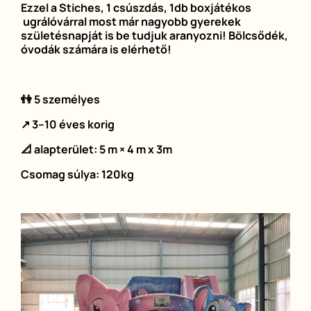
Ezzel a Stiches, 1 csúszdás, 1db boxjátékos
ugrálóvárral most már nagyobb gyerekek
születésnapját is be tudjuk aranyozni! Bölcsődék,
óvodák számára is elérhető!
👫 5 személyes
↗️ 3–10 éves korig
📐 alapterület: 5 m × 4 m x 3m
Csomag súlya: 120kg
Image