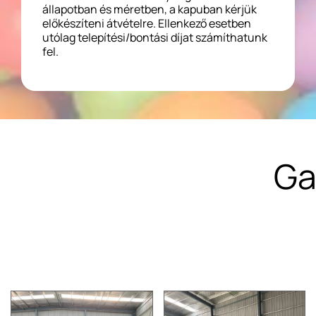
állapotban és méretben, a kapuban kérjük
előkészíteni átvételre. Ellenkező esetben
utólag telepítési/bontási díjat számíthatunk
fel.
Ga