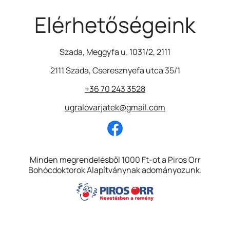
Elérhetőségeink
Szada, Meggyfa u. 1031/2, 2111
2111 Szada, Cseresznyefa utca 35/1
+36 70 243 3528
ugralovarjatek@gmail.com
Image
Minden megrendelésből 1000 Ft-ot a Piros Orr
Bohócdoktorok Alapítványnak adományozunk.
Image