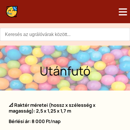
Skip
to
Main
main
content
navigation
Utánfutó
📐 Raktér méretei (hossz x szélesség x
magasság): 2,5 x 1,25 x 1,7 m
Bérlési ár: 8 000 Ft/nap