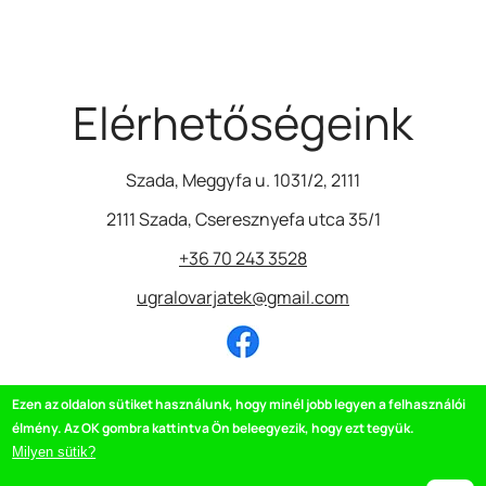
Elérhetőségeink
Szada, Meggyfa u. 1031/2, 2111
2111 Szada, Cseresznyefa utca 35/1
+36 70 243 3528
ugralovarjatek@gmail.com
Image
Ezen az oldalon sütiket használunk, hogy minél jobb legyen a felhasználói
Minden megrendelésből 1000 Ft-ot a Piros Orr
Bohócdoktorok Alapítványnak adományozunk.
élmény. Az OK gombra kattintva Ön beleegyezik, hogy ezt tegyük.
Milyen sütik?
Image